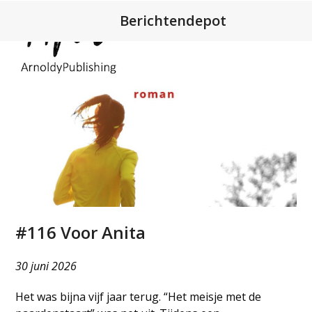
Open
Close
Skip
Berichtendepot
to
mobile
mobile
content
menu
menu
#116 Voor Anita
30 juni 2026
Het was bijna vijf jaar terug. “Het meisje met de