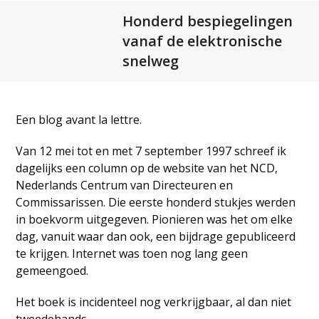
Open
Close
Skip
Honderd bespiegelingen
to
mobile
mobile
vanaf de elektronische
content
menu
menu
snelweg
Een blog avant la lettre.
Van 12 mei tot en met 7 september 1997 schreef ik
dagelijks een column op de website van het NCD,
Nederlands Centrum van Directeuren en
Commissarissen. Die eerste honderd stukjes werden
in boekvorm uitgegeven. Pionieren was het om elke
dag, vanuit waar dan ook, een bijdrage gepubliceerd
te krijgen. Internet was toen nog lang geen
gemeengoed.
Het boek is incidenteel nog verkrijgbaar, al dan niet