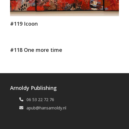
#119 Icoon
#118 One more time
Arnoldy Publishing
06 53 22 72 76
apub@hansarnoldy.nl