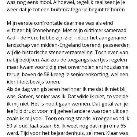
was nog eens mooi. Alhoewel, tegelijk realiseer je je
weer dat je tot een buitencategorie begint te horen.
Mijn eerste confrontatie daarmee was als eind
vijftiger bij Stonehenge. Met mijn oldtimerkameraad
Aad – de Here hebbe zijn ziel – door het aangename
landschap van midden-Engeland toerend, passeerden
wij die historische stenenverzameling. Toch even van
nabij bekijken. Aad zou de toegangskaartjes regelen
maar kwam voortijdig met onverholen enthousiasme
terug: boven de 58 kreeg je seniorenkorting, wel een
identiteitsbewijs tonen.
Als de dag van gisteren herinner ik me dat ik niet blij
was. Gatver, senior was ik. Dat wilde ik niet, zo voelde
ik mij niet. Het is nooit gaan wennen. Dat getal van je
leeftijd drukt voor mij geheel andere waarden uit dan
zoals ik mij voel. Toen en nog steeds. Vroeger vond ik
50 al oud, laat staan 65. Ik weet nog dat mijn oma 65
werd. Tijd voor het bejaardenhuis, zei men. Klaar was