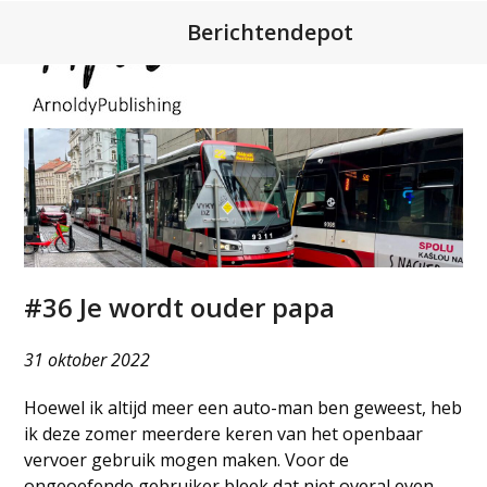
Open
Close
Skip
Berichtendepot
to
mobile
mobile
content
menu
menu
#36 Je wordt ouder papa
31 oktober 2022
Hoewel ik altijd meer een auto-man ben geweest, heb
ik deze zomer meerdere keren van het openbaar
vervoer gebruik mogen maken. Voor de
ongeoefende gebruiker bleek dat niet overal even